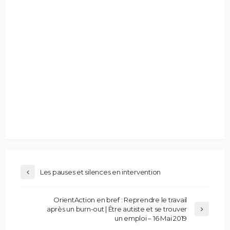
Les pauses et silences en intervention
OrientAction en bref : Reprendre le travail
après un burn-out | Être autiste et se trouver
un emploi – 16 Mai 2019