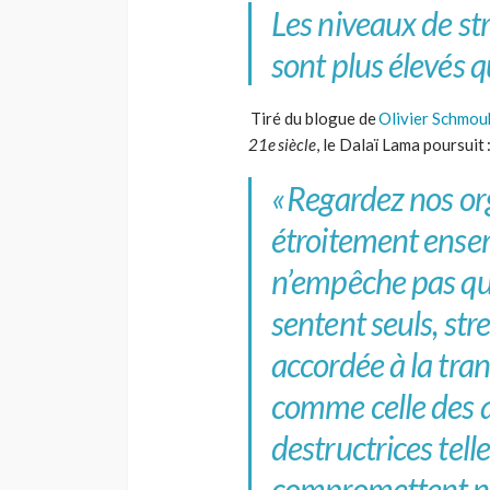
Les niveaux de str
sont plus élevés q
Tiré du blogue de
Olivier
Schmou
21
e
siècle
, le
Dalaï
Lama poursuit 
«
Regardez nos org
étroitement ensem
n’empêche pas qu
sentent seuls, stre
accordée à la tranq
comme celle des a
destructrices tell
compromettent not