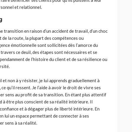
aire bénéficier ses clients pour qu’ils puissent à leur
sonnel et relationnel.
g
e transition en raison d’un accident de travail, d’un choc
 de la route, la plupart des compétences ou
gence émotionnelle sont sollicitées dès l’amorce du
À travers ce deuil, des étapes sont nécessaires et se
pendamment de l’histoire du client et de sa résilience ou
rsité.
 et non à y résister, je lui
apprends
graduellement à
t, ce qu’il ressent. Je l’aide à avoir le droit de vivre ses
er sens au profit de sa transition. En étant plus attentif
 à être plus conscient de sa réalité intérieure. Il
 confiance et à dégager plus de liberté intérieure. En
e en lui un espace permettant de connecter à ses
er sens à sa réalité.