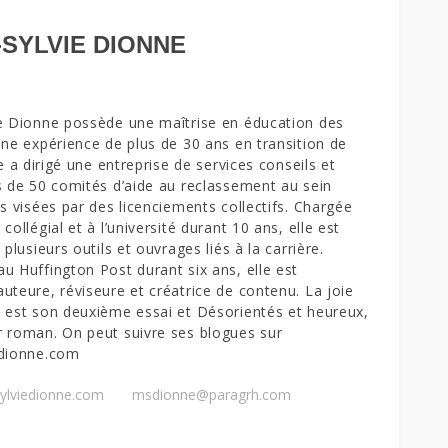
-SYLVIE DIONNE
e Dionne possède une maîtrise en éducation des
une expérience de plus de 30 ans en transition de
le a dirigé une entreprise de services conseils et
s de 50 comités d’aide au reclassement au sein
es visées par des licenciements collectifs. Chargée
collégial et à l’université durant 10 ans, elle est
 plusieurs outils et ouvrages liés à la carrière.
u Huffington Post durant six ans, elle est
uteure, réviseure et créatrice de contenu. La joie
 est son deuxième essai et Désorientés et heureux,
 roman. On peut suivre ses blogues sur
edionne.com
sylviedionne.com
msdionne@paragrh.com