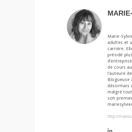
MARIE
Marie-Sylvi
adultes et 
carrière. El
présidé plu
d’entrepris
de cours au 
l’auteure de
Blogueuse a
désormais a
malgré tout
son premier
mariesylvi
http://marie