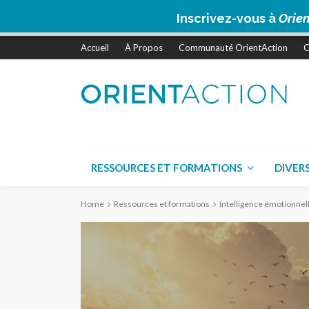
Inscrivez-vous à
Orien
Accueil
À Propos
Communauté OrientAction
C
RESSOURCES ET FORMATIONS
DIVER
Home
Ressources et formations
Intelligence émotionnell