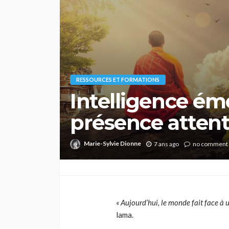
RESSOURCES ET FORMATIONS
Intelligence ém
présence attent
Marie-Sylvie Dionne
7 ans ago
no comment
«
Aujourd’hui, le monde fait face à 
lama.