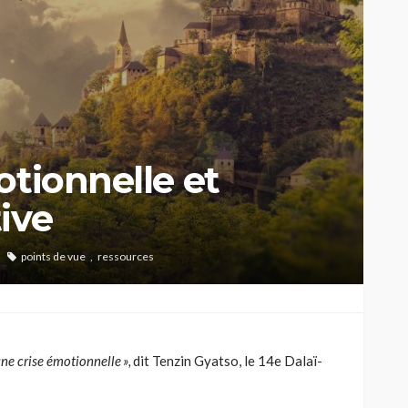
otionnelle et
ive
points de vue
ressources
une crise émotionnelle
»,
dit
Tenzin
Gyatso
, le 14
e
Dalaï-