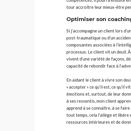
compétences, il pourra ensuite en f
tour accroître leur mieux-être per
Optimiser son coachin
Si j’accompagne un client lors d’un
post-traumatique ou d’un accident
composantes associées à l’intelli
processus. Le client
vit
u
n deuil. 
vivent d’une variété de façons, dé
capacité de rebondir face à l’adve
En aidant le client à vivre son deuil
« accepter » ce qu
’
i
l
est, ce qu’il vi
émotions et
,
surtout, de leur donn
à ses ressentis, mon client apprend
apprend à se connaître, à se faire
tout temps, cela l’allège et libèr
ressources intérieures et d
e d
onn