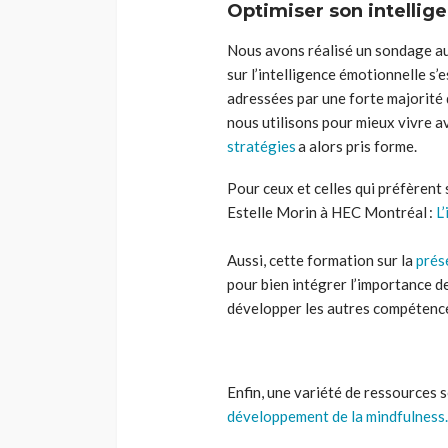
Optimiser
son
intellig
Nous avons réalisé
un sondage au
sur l’intelligence émotionnelle s
adressées par une forte majorité 
nous utilisons pour mieux vivre av
straté
gies
a alors pris forme.
Pour ceux et celles qui préfèren
Estelle Morin à HEC Montréal :
L
Aussi, c
ette formation sur la
prés
pour bien
intégrer
l’importance de
développer les autres compétences
Enfin, u
ne
variété
de
ressources so
développement de la
mindfulness
.