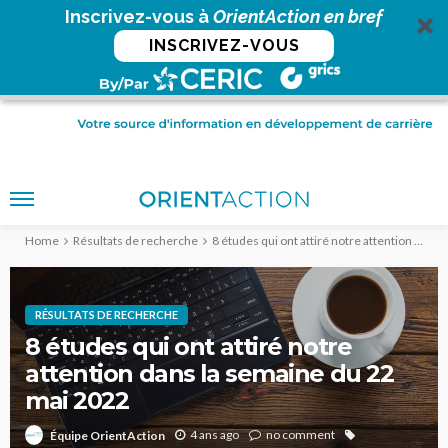
Inscrivez-vous à
OrientAction en bref
INSCRIVEZ-VOUS
Home
Résultats de recherche
8 études qui ont attiré notre attention dans la semaine du 22 mai 2022
RÉSULTATS DE RECHERCHE
8 études qui ont attiré notre
attention dans la semaine du 22
mai 2022
4 ans ago
no comment
Équipe OrientAction