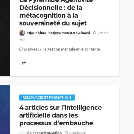
Décisionnelle : de la
métacognition à la
souveraineté du sujet
Njoudiyimoun Njoya Moustafa Ahmed
2 mois
ago
Cinq niveaux, la gestion mentale et le contexte
canadien de l’orientation professionnelle
L’orientation professionnelle traverse une période
de reconfiguration profonde. Les outils traditionnels
d’appariement entre profils et marchés du...
RESSOURCES ET FORMATIONS
4 articles sur l’intelligence
artificielle dans les
processus d’embauche
Équipe OrientAction
2 mois ago