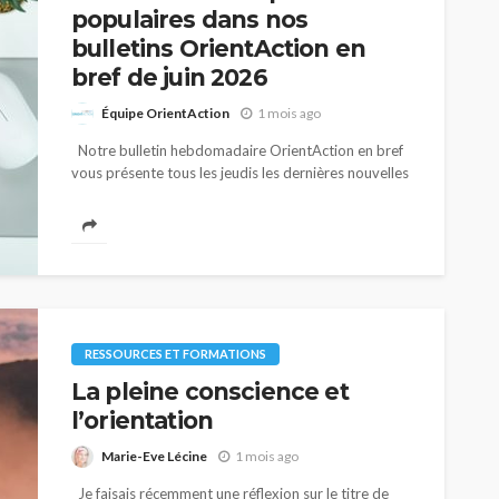
populaires dans nos
bulletins OrientAction en
bref de juin 2026
Équipe OrientAction
1 mois ago
Notre bulletin hebdomadaire OrientAction en bref
vous présente tous les jeudis les dernières nouvelles
de l’actualité afin de vous tenir à jour, d’enrichir vos
connaissances et de vous faire économiser du...
RESSOURCES ET FORMATIONS
La pleine conscience et
l’orientation
Marie-Eve Lécine
1 mois ago
Je faisais récemment une réflexion sur le titre de