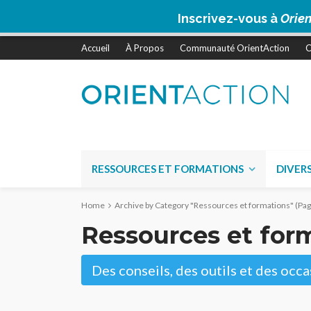
Inscrivez-vous à
Orien
Accueil
À Propos
Communauté OrientAction
C
RESSOURCES ET FORMATIONS
DIVER
Home
Archive by Category "Ressources et formations"
(Pag
Ressources et for
Des conseils, des outils et des oc