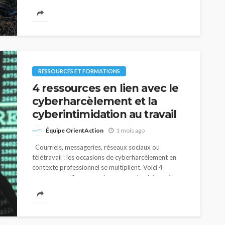
brülé 18,5 millions d’hectares. À Lytton, une ville...
RESSOURCES ET FORMATIONS
4 ressources en lien avec le
cyberharcèlement et la
cyberintimidation au travail
Équipe OrientAction
1 mois ago
Courriels, messageries, réseaux sociaux ou
télétravail : les occasions de cyberharcèlement en
contexte professionnel se multiplient. Voici 4
ressources utiles pour mieux cerner le phénomène,
connaître ses impacts et...