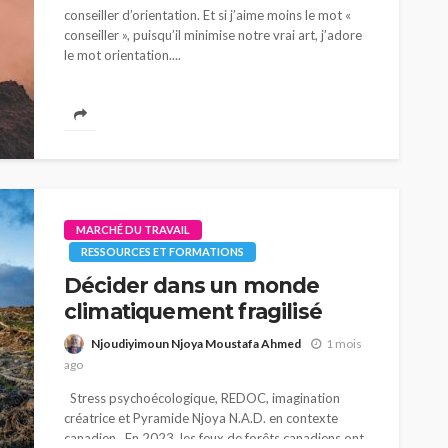
conseiller d’orientation. Et si j’aime moins le mot «
conseiller », puisqu’il minimise notre vrai art, j’adore
le mot orientation....
MARCHÉ DU TRAVAIL
RESSOURCES ET FORMATIONS
Décider dans un monde
climatiquement fragilisé
Njoudiyimoun Njoya Moustafa Ahmed
1 mois
ago
Stress psychoécologique, REDOC, imagination
créatrice et Pyramide Njoya N.A.D. en contexte
canadien En 2023, les feux de forêts canadiens ont