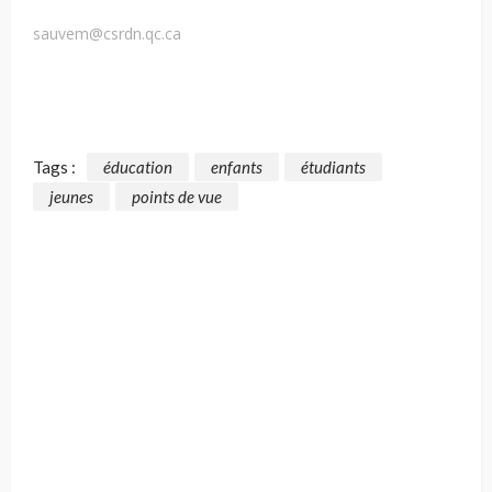
sauvem@csrdn.qc.ca
Tags :
éducation
enfants
étudiants
jeunes
points de vue