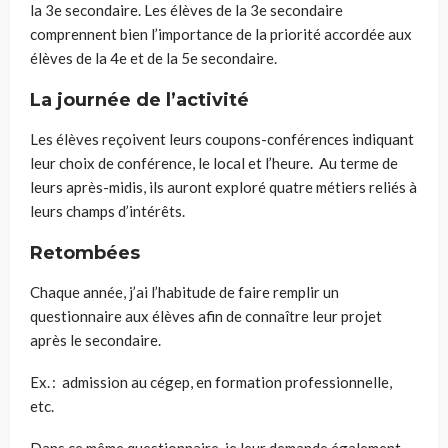
la 3
e
secondaire. Les élèves de la 3
e
secondaire
comprennent bien l’importance de la priorité
accordée
aux
élèves de la 4
e
et
de la
5
e
secondaire.
La journée de l’activité
Les élèves reçoivent leurs coupons-conférences indiquant
leur choix de conférence, le local et l’heure. Au terme de
leurs après-midi
s
, ils auront exploré quatre métiers reliés à
leurs
champs
d’intérêts.
Retombées
Chaque année, j’ai l’habitude de faire remplir un
questionnaire aux élèves afin de connaître leur projet
après le secondaire.
Ex.
:
admission
au cégep, en formation professionnelle,
etc.
Dans ce même questionnaire, je leur demande également