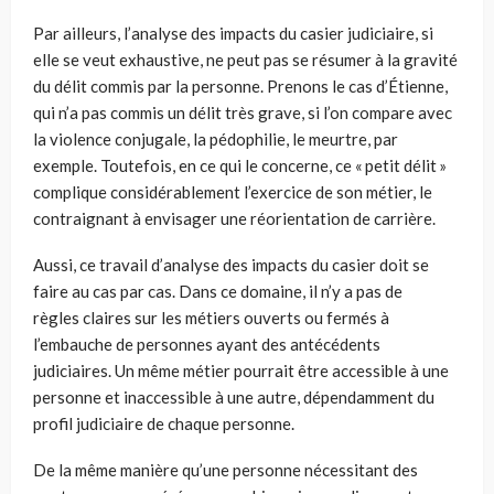
Par ailleurs,
l’analyse de
s
impact
s
du casier judiciaire, si
elle
se veut exhaustive, ne peut pas se résumer à la gravité
du délit commis par la perso
nne. Prenons
le cas d’Étienne,
qui n’a pas commis un délit très grave, si l’on compare avec
la violence conjugale, la pédophilie, le meurtre, par
exemple. Toutefois, en ce qui le conce
rne, ce « petit délit »
complique considérablement
l’exercice de son métier, le
contraignant à envisager une réorientation de carrière.
Aussi, ce travail d’
analyse des
impact
s
du casier doit se
faire au cas par cas. Dans ce domaine, il n’y a pas de
règle
s
claire
s
sur les métiers ouverts ou fermés à
l’embauche de personnes ayant des antécédents
judiciaires. Un même métier pourrait être accessible à une
personne et inaccessible à une autre, dépendamment du
profil judiciaire de chaque personne.
De la même manière qu’une personne nécessitant des