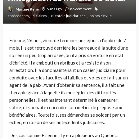
6 ans ago
no comment
Martine René
antécédents judiciaires
clientèle judiciarisée
points de vue
Étienne, 26 ans, vient de terminer un séjour à l’ombre de 7
mois. Il s’est retrouvé derrière les barreaux à la
suite d’une
soirée un peu trop arrosée, où il a pris sa voiture en état
d’ébriété. Il a embouti un abribus et a résisté à son
arrestation. Il a donc maintenant un casier judiciaire pour
conduite avec les facultés affaiblies et voies de fait sur un
agent de la paix. Avant d’obtenir sa sentence, il a fait une
thérapie grâce à laquelle il a pu régler des difficultés
personnelles. Il est maintenant déterminé à demeurer
sobre, et souhaite reprendre son métier de préposé aux
bénéficiaires. Toutefois, ses démarches se soldent par un
échec, en raison de ses antécédents judiciaires.
Des
cas comme
Étienne, il y en a plusieurs au Québec.