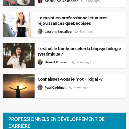
4 ans ago
Marie-Ève Deslandes
Le maintien professionnel et autres
réjouissances québécoises
4 ans ago
Laurent Boualleg
Il est où le bonheur selon la biopsychologie
systémique?
4 ans ago
Benoît Poisson
Connaissez-vous le mot « ikigai »?
4 ans ago
Paul Goldman
PROFESSIONNELS EN DÉVELOPPEMENT DE
CARRIÈRE