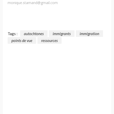
monique.stamand@gmail.com
Tags :
autochtones
immigrants
immigration
points de vue
ressources