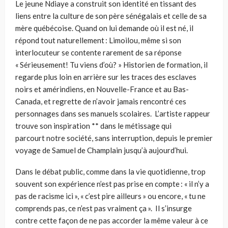
Le jeune Ndiaye a construit son identité en tissant des
liens entre la culture de son père sénégalais et celle de sa
mère québécoise. Quand on lui demande où il est né, il
répond tout naturellement : Limoilou, même si son
interlocuteur se contente rarement de sa réponse
« Sérieusement! Tu viens d’où?
» Historien de formation, il
regarde plus loin en arrière sur les traces des esclaves
noirs et amérindiens, en Nouvelle-France et au Bas-
Canada, et regrette de n’avoir jamais rencontré ces
personnages dans ses manuels scolaires. L’artiste rappeur
trouve son inspiration ** dans le métissage qui
parcour
t
notre société, sans interruption, depuis le premier
voyage de Samuel de Champlain jusqu’à aujourd’hui.
Dans le débat public, comme dans la vie quotidienne, trop
souvent son expérience n’est pas prise en compte : « il n’y a
pas de racisme ici », « c’est pire ailleurs » ou encore, « tu ne
comprends pas, ce n’est pas vraiment ça ». Il s’insurge
contre cette façon de ne pas accorder la même valeur à ce