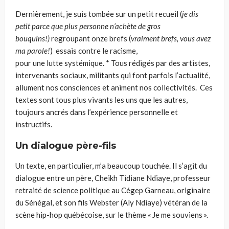
Dernièrement, je suis tombée sur un petit recueil (
je dis
petit parce que plus personne n’achète de gros
bouquin
s!)
regroupant onze brefs (
vraiment brefs, vous avez
ma parole
!
)
essais contre le racisme,
pour
une
lutte
systémique.
*
Tous rédigés par des artistes,
intervenants sociaux, militants qui font parfois l’actualité,
allument nos consciences et animent nos collectivités.
Ces
textes sont tous plus vivants les uns que les autres,
toujours ancrés dans l’expérience personnelle et
instructifs.
Un dialogue père-fils
Un texte, en particulier, m’a beaucoup touchée. Il s’agit du
dialogue entre un père, Cheikh Tidiane Ndiaye, professeur
retraité de science politique au Cégep
Garneau, originaire
du Sénégal, et son fils Webster (Aly Ndiaye) vétéran de la
scène hip-hop québécoise, sur le thème « Je me souviens ».