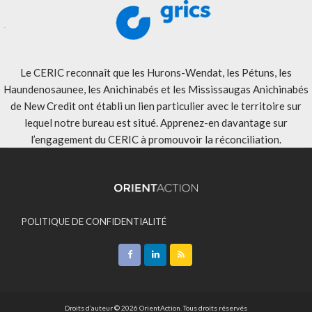
Le CERIC reconnaît que les Hurons-Wendat, les Pétuns, les
Haundenosaunee, les Anichinabés et les Mississaugas Anichinabés
de New Credit ont établi un lien particulier avec le territoire sur
lequel notre bureau est situé. Apprenez-en davantage sur
l’engagement du CERIC à promouvoir la réconciliation
.
POLITIQUE DE CONFIDENTIALITÉ
ACCEPTATION DES MODALITÉS
CONTACT
Droits d’auteur © 2026 OrientAction. Tous droits réservés