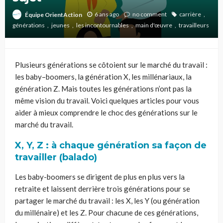
6 ans ago
no comment
carrière
Équipe OrientAction
générations
jeunes
les incontournables
main d'œuvre
travailleurs
Plusieurs générations se côtoient sur le marché du travail :
les baby
–
boomers, l
a génération
X, les
mill
énariaux
, la
génératio
n
Z
. Mais toutes les générations n’ont pas la
même vision du
travail. Voici quelques articles
pour
vous
aider à mieux comprendre
le choc des générations sur le
marché du travail.
X, Y, Z : à chaque génération sa façon de
travailler (
balado
)
Les baby-boomers se dirigent de plus en plus vers la
retraite et laissent derrière trois générations pour se
partager le marché du travail : les X, les Y (ou génération
du millénaire) et les Z. Pour chacune de ces générations,