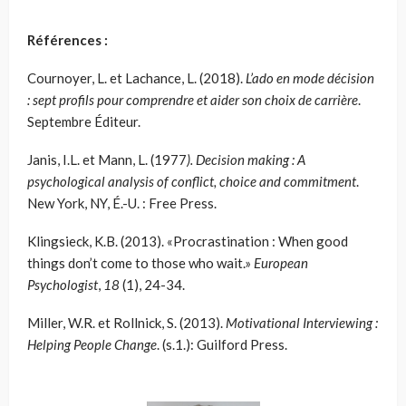
Références :
Cournoyer, L. et Lachance, L. (2018).
L’ado en mode décision
: sept profils pour comprendre et aider son choix de carrière
.
Septembre Éditeur.
Janis, I.L. et Mann, L. (1977
).
Decision making : A
psychological analysis of conflict, choice and commitment
.
New York, NY, É.-U. : Free Press.
Klingsieck, K.B. (2013). «Procrastination : When good
things don’t come to those who wait.»
European
Psychologist
,
18
(1), 24-34.
Miller, W.R. et Rollnick, S. (2013).
Motivational Interviewing :
Helping People Change
. (s.1.): Guilford Press.