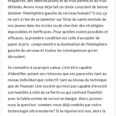
étiquettes
,
des identifications et du fruit permis et du fruit
défendu.
Avons-nous déjà fait un choix conscient de laisser
dominer l’hémisphère gauche du cerveau humain? Si oui, ça
ne sert à rien
de se lamenter sur l’état de santé mentale de
nos jeunes dans les écoles
ou de chercher des stratégies
impossibles et inefficaces
.
Pour qu
’elles soient
possibles et
efficaces
, la première condition est celle d’accepter de
payer le prix :
compromettre la domination de l’hémisphère
gauche du cerveau
et toutes les conséquences qui en
découlent.
Se connaître à sa propre valeur
,
c’est être capable
d’identifier autant ses richesses que ses pauvretés tant au
niveau individuel que collectif, tant au niveau du technique
que de l’humain. Une société qui n’est pas capable d’investir
son humilité à côté de sa fierté ou qui confond l’humilité
avec la faible estime de soi est en danger. Alors, posons-
nous la question : sommes-nous déjà comblés par notre
technologie ultra moderne? Si la réponse est non, alors la