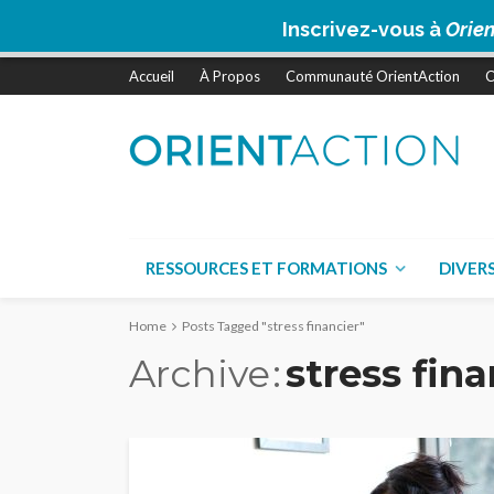
Inscrivez-vous à
Orien
Accueil
À Propos
Communauté OrientAction
C
RESSOURCES ET FORMATIONS
DIVER
Home
Posts Tagged "stress financier"
Archive
stress fina