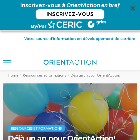
Inscrivez-vous à
OrientAction en bref
INSCRIVEZ-VOUS
Home
Ressources et formations
Déjà un an pour OrientAction!
RESSOURCES ET FORMATIONS
Déjà un an pour OrientAction!