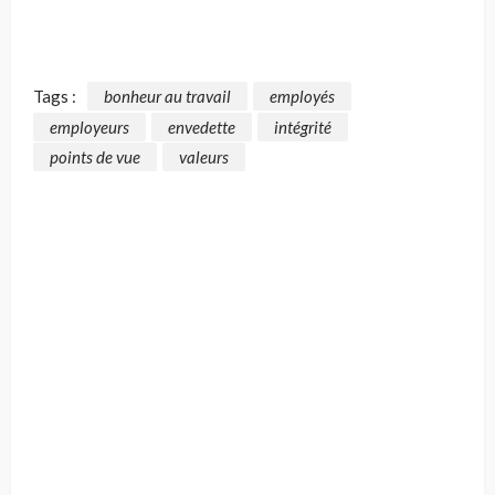
Tags :
bonheur au travail
employés
employeurs
envedette
intégrité
points de vue
valeurs