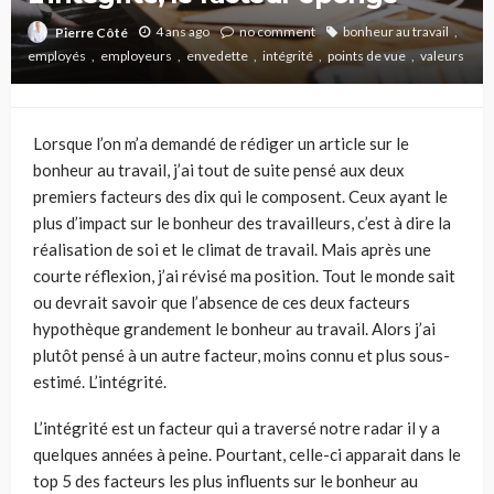
4 ans ago
no comment
bonheur au travail
Pierre Côté
employés
employeurs
envedette
intégrité
points de vue
valeurs
Lorsque l’on m’a demandé de rédiger un article sur le
bonheur au travail, j’ai tout de suite pensé aux deux
premiers facteurs des dix qui le composent. Ceux ayant le
plus d’impact sur le bonheur des travailleurs, c’est à dire la
réalisation de soi et le climat de travail. Mais après une
courte réflexion, j’ai révisé ma position. Tout le monde sait
ou devrait savoir que l’absence de ces deux facteurs
hypothèque grandement le bonheur au travail. Alors j’ai
plutôt pensé à un autre facteur, moins connu et plus sous-
estimé. L’intégrité.
L’intégrité est un facteur qui a traversé notre radar il y a
quelques années à peine. Pourtant, celle-ci apparait dans le
top 5 des facteurs les plus influents sur le bonheur au