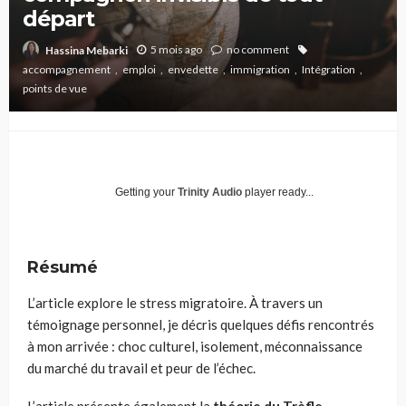
départ
5 mois ago
no comment
Hassina Mebarki
accompagnement
emploi
envedette
immigration
Intégration
points de vue
Getting your
Trinity Audio
player ready...
Résumé
L’article explore le stress migratoire. À travers un
témoignage personnel, je décris quelques défis rencontrés
à mon arrivée : choc culturel, isolement, méconnaissance
du marché du travail et peur de l’échec.
L’article présente également la
théorie du Trèfle