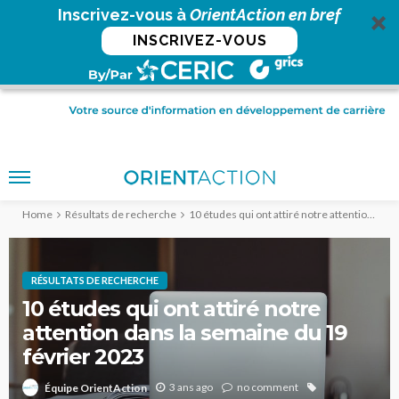
Inscrivez-vous à
OrientAction en bref
INSCRIVEZ-VOUS
Home
Résultats de recherche
10 études qui ont attiré notre attention dans la semaine du 19 février 2023
RÉSULTATS DE RECHERCHE
10 études qui ont attiré notre
attention dans la semaine du 19
février 2023
3 ans ago
no comment
Équipe OrientAction