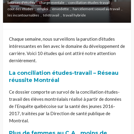
bourses d'études
charge mentale
conciliation études-travail
coût des études
emploi
envedette
harcèlement sexuel au travail
les incontournables
télétravail
travail hybride
Chaque semaine, nous surveillons la parution d’études
intéressantes en lien avec le domaine du développement de
carrière. Voici 10 études qui ont attiré notre attention
dernièrement.
La conciliation études-travail – Réseau
réussite Montréal
Ce dossier comporte un survol de la conciliation études-
travail des élèves montréalais réalisé à partir de données
de l’Enquête québécoise sur la santé des jeunes 2016-
2017, traitées par la Direction de santé publique de
Montréal.
Plus de femmes au C.A., moins de