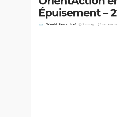
OrientAction en 
Épuisement – 2
OrientAction en bref
2 ans ago
no comme