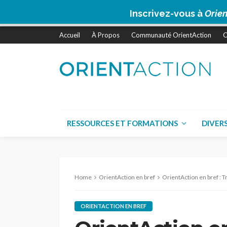
Inscrivez-vous à
Orien
Accueil
À Propos
Communauté OrientAction
C
RESSOURCES ET FORMATIONS
DIVER
Home
OrientAction en bref
OrientAction en bref : T
ORIENTACTION EN BREF