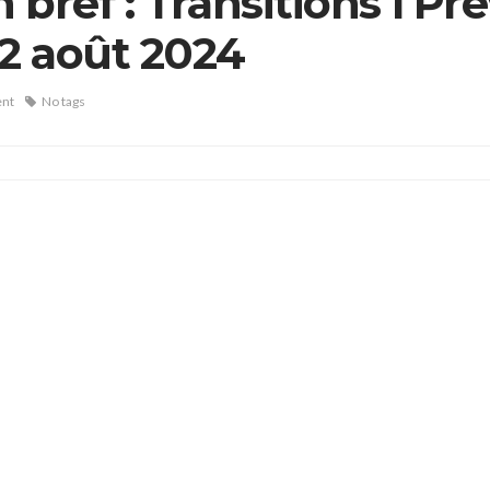
bref : Transitions l Pré
2 août 2024
nt
No tags