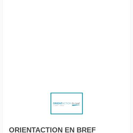
La difficile conciliation entre travail et proche aidance
Présents, mais absents : le fléau des réunions fantômes Le
CERIC lance un jeu-questionnaire pour aider les élèves à
faire la distinction entre la réalité et la fiction en matière
de carrière Les stages, un levier d’embauche pour les
jeunes et les PME La conciliation travail-famille motive le
changement d’emploi [Sponsorisé] Avec ou Sans Accent par
Tania Longpré Appel de propositions de webinaires 2026
ouvert jusqu’au 14 novembre Une majorité de
francophones choisissent des études en français
ORIENTACTION EN BREF