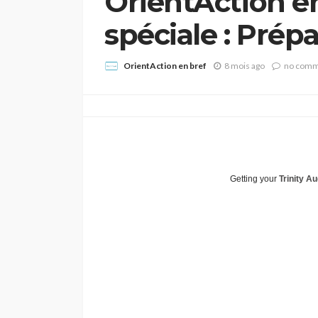
OrientAction e
spéciale : Prépa
OrientAction en bref
8 mois ago
no com
Getting your
Trinity Au