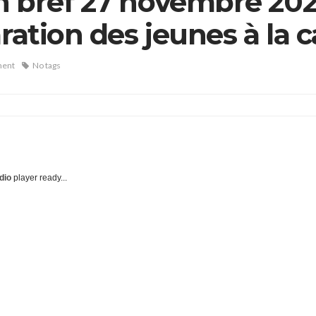
n bref 27 novembre 2025
ration des jeunes à la c
ment
No tags
dio
player ready...