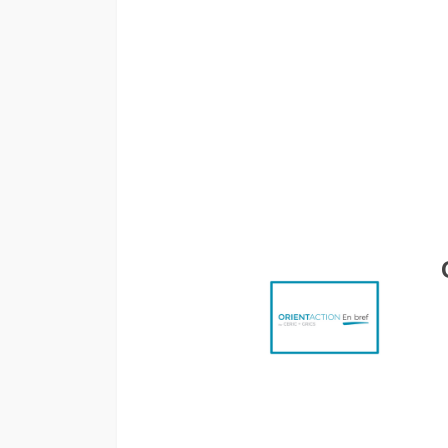
Édition thématique spéciale : Prép
Z désorientée sur le marché du tr
s’informent autrement sur les av