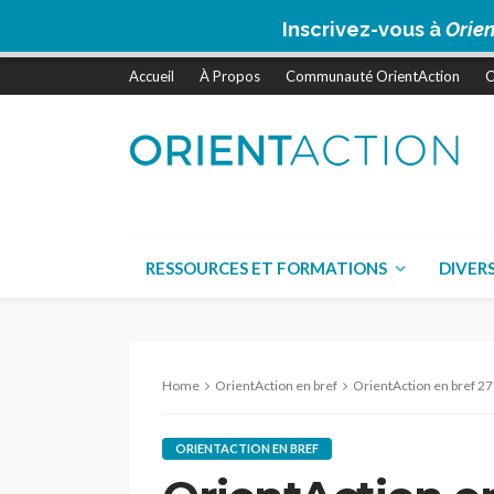
Inscrivez-vous à
Orien
Accueil
À Propos
Communauté OrientAction
C
RESSOURCES ET FORMATIONS
DIVER
Home
OrientAction en bref
OrientAction en bref 27 
ORIENTACTION EN BREF