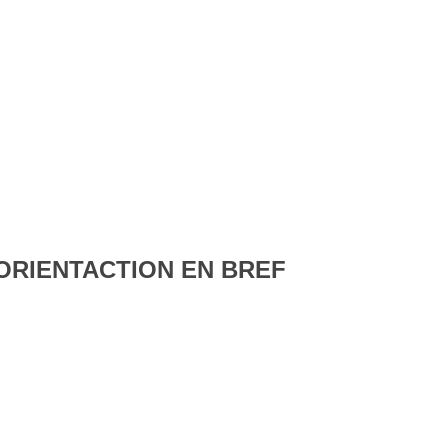
aration des jeunes à la carrière La place des jeunes dans un monde en
avail Budget fédéral : un stimulant pour l’emploi chez les jeunes? Le
antages sociaux
ORIENTACTION EN BREF