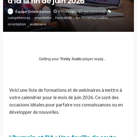
d’ici la fin de juin 2026
2 mois ago
no comment
Équipe OrientAction
compétences
envedette
formation
les incontournables
orientation
webinaire
Getting your
Trinity Audio
player ready...
Voici une liste de formations et de webinaires à mettre à
votre calendrier pour le mois de juin 2026. Ce sont des
occasions idéales pour parfaire vos connaissances ou en
développer de nouvelles.