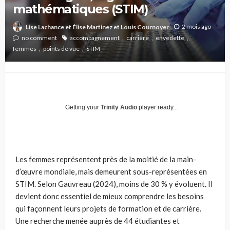
mathématiques (STIM)
2 mois ago
Lise Lachance et Élise Martinez et Louis Cournoyer
no comment
accompagnement
carrière
envedette
femmes
points de vue
STIM
Getting your
Trinity Audio
player ready...
Les femmes représentent près de la moitié de la main-
d’œuvre mondiale, mais demeurent sous-représentées en
STIM. Selon Gauvreau (2024), moins de 30 % y évoluent. Il
devient donc essentiel de mieux comprendre les besoins
qui façonnent leurs projets de formation et de carrière.
Une recherche menée auprès de 44 étudiantes et