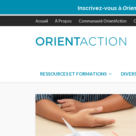
Inscrivez-vous à
Orien
Accueil
À Propos
Communauté OrientAction
C
RESSOURCES ET FORMATIONS
DIVER