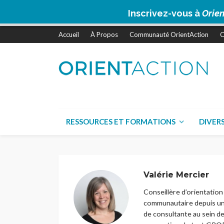
Inscrivez-vous à
Orien
Accueil
À Propos
Communauté OrientAction
C
RESSOURCES ET FORMATIONS
DIVER
Valérie Mercier
Conseillère d’orientation 
communautaire depuis une 
de consultante au sein des