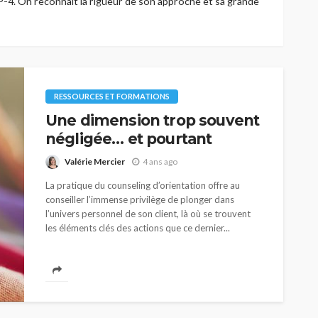
4. On reconnaît la rigueur de son approche et sa grande
RESSOURCES ET FORMATIONS
Une dimension trop souvent
négligée… et pourtant
Valérie Mercier
4 ans ago
La pratique du counseling d’orientation offre au
conseiller l’immense privilège de plonger dans
l’univers personnel de son client, là où se trouvent
les éléments clés des actions que ce dernier...