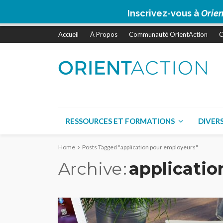
Inscrivez-vous à
Orien
Accueil
À Propos
Communauté OrientAction
C
RESSOURCES ET FORMATIONS
DIVER
Home
Posts Tagged "application pour employeurs"
Archive
applicatio