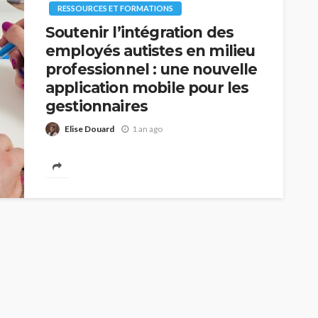
RESSOURCES ET FORMATIONS
Soutenir l’intégration des
employés autistes en milieu
professionnel : une nouvelle
application mobile pour les
gestionnaires
Elise Douard
1 an ago
Dans le paysage professionnel actuel, maintenir un
emploi peut être un défi de taille pour de
nombreuses personnes. Pour les adultes autistes,
les obstacles sont souvent encore plus grands. Des...