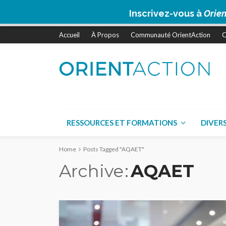
Inscrivez-vous à
Orien
Accueil
À Propos
Communauté OrientAction
C
RESSOURCES ET FORMATIONS
DIVER
Home
Posts Tagged "AQAET"
Archive
AQAET