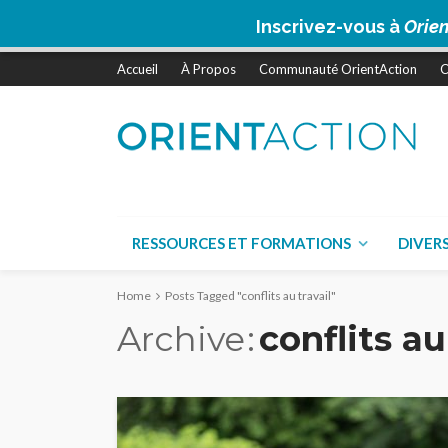
Inscrivez-vous à
Orien
Accueil
À Propos
Communauté OrientAction
C
RESSOURCES ET FORMATIONS
DIVER
Home
Posts Tagged "conflits au travail"
Archive
conflits au