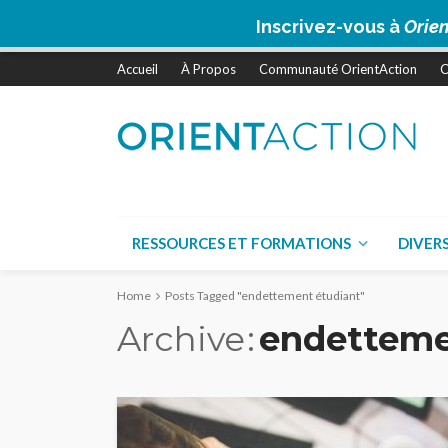
Inscrivez-vous à
Orien
Accueil
À Propos
Communauté OrientAction
C
RESSOURCES ET FORMATIONS
DIVER
Home
Posts Tagged "endettement étudiant"
Archive
endetteme