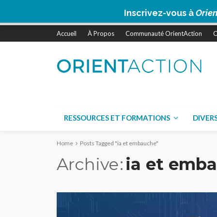
Inscrivez-vous à
Orien
Accueil
À Propos
Communauté OrientAction
C
RESSOURCES ET FORMATIONS
DIVER
Home
Posts Tagged "ia et embauche"
Archive
ia et emb