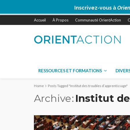
Inscrivez-vous à
Orien
Accueil
À Propos
Communauté OrientAction
C
RESSOURCES ET FORMATIONS
DIVER
Home
Posts Tagged "Institut des troubles d’apprentissage"
Archive
Institut d