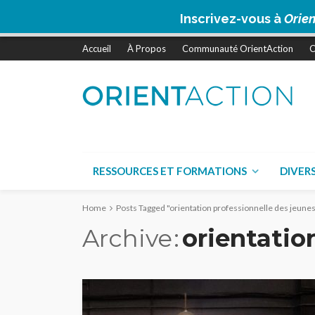
Inscrivez-vous à
Orien
Accueil
À Propos
Communauté OrientAction
C
RESSOURCES ET FORMATIONS
DIVER
Home
Posts Tagged "orientation professionnelle des jeune
Archive
orientatio