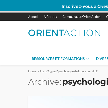
Inscrivez-vous à
Orien
Accueil
À Propos
Communauté OrientAction
C
RESSOURCES ET FORMATIONS
DIVER
Home
Posts Tagged "psychologie de la personnalité"
Archive
psychologi