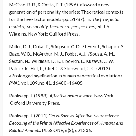
McCrae, R. R., & Costa, P. T. (1996). «Toward a new
generation of personality theories: Theoretical contexts
for the five-factor model» (pp. 51-87). In:
The five-factor
model of personality: theoretical perspectives
, éd. J. S.
Wiggins. New York: Guilford Press.
Miller, D. J., Duka, T., Stimpson, C. D., Steven J., Schapiro, S.,
Baze, W. B., McArthur, M. J., Fobbs, A. J., /Sousa, A. M.,
Šestan, N., Wildman, D. E., Lipovich, L., Kuzawa, C. W.,
Patrick R., Hof, P., Chet C. & Sherwood, C. C. (2012).
«Prolonged myelination in human neocortical evolution».
PNAS,
vol. 109, no 41, 16480–16485.
Panksepp, J. (1998).
Affective neuroscience
. New York,
Oxford University Press.
Panksepp, J. (2011)
Cross-Species Affective Neuroscience
Decoding of the Primal Affective Experiences of Humans and
Related Animals
. PLoS ONE, 6(8), e21236.