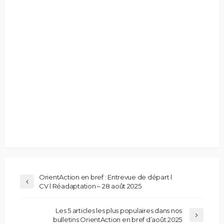
OrientAction en bref : Entrevue de départ l
CV l Réadaptation – 28 août 2025
Les 5 articles les plus populaires dans nos
bulletins OrientAction en bref d’août 2025