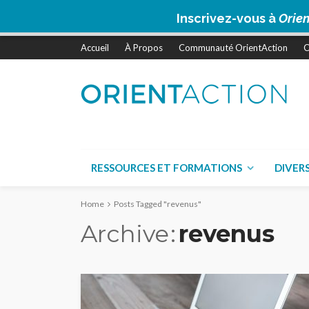
Inscrivez-vous à
Orien
Accueil
À Propos
Communauté OrientAction
C
RESSOURCES ET FORMATIONS
DIVER
Home
Posts Tagged "revenus"
Archive
revenus