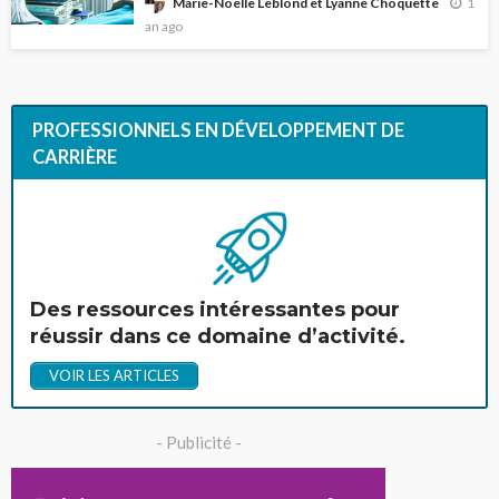
1
Marie-Noëlle Leblond et Lyanne Choquette
an ago
PROFESSIONNELS EN DÉVELOPPEMENT DE
CARRIÈRE
Des ressources intéressantes pour
réussir dans ce domaine d’activité.
VOIR LES ARTICLES
- Publicité -