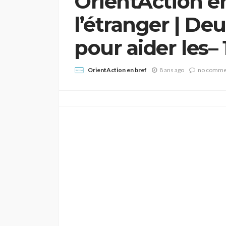
OrientAction en 
l’étranger | D
pour aider les–
OrientAction en bref
8 ans ago
no comme