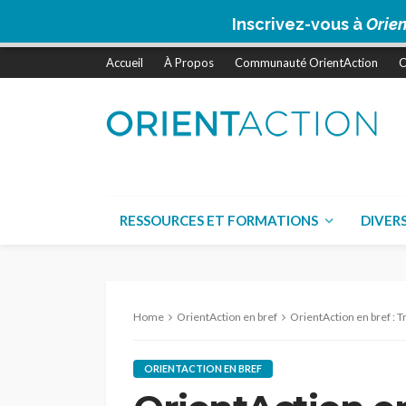
Inscrivez-vous à
Orien
Accueil
À Propos
Communauté OrientAction
C
RESSOURCES ET FORMATIONS
DIVER
Home
OrientAction en bref
OrientAction en bref : Travailler à 
ORIENTACTION EN BREF