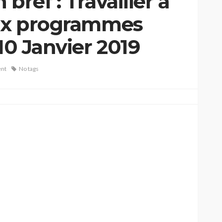
bref : Travailler à
eux programmes
 10 Janvier 2019
nt
No tags