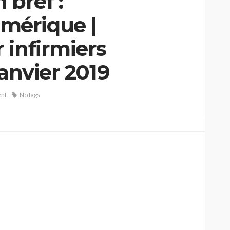
 bref :
mérique |
 infirmiers
Janvier 2019
nt
No tags