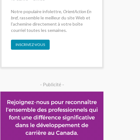
Notre populaire infolettre,
OrientAction En
bref
, rassemble le meilleur du site Web et
l'achemine directement à votre boîte
courriel toutes les semaines.
INSCRIVEZ-VOUS
- Publicité -