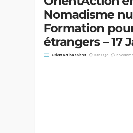
OrientAction en
Nomadisme nu
Formation pour
étrangers – 17 
OrientAction en bref
8 ans ago
no comme