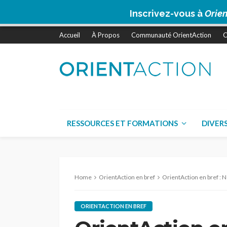
Inscrivez-vous à
Orien
Accueil
À Propos
Communauté OrientAction
C
RESSOURCES ET FORMATIONS
DIVER
Home
OrientAction en bref
OrientAction en bref : Nomadisme num
ORIENTACTION EN BREF