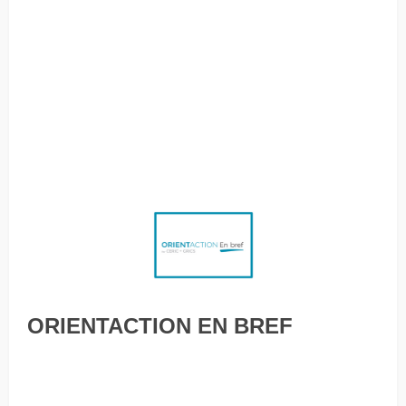
problème avec la pleine conscience Faut-il plus ou moins
d’immigrants au Québec? Les échanges informels avec le
recruteur : avantages et inconvénients pour le candidat
Création d’emplois : un mois de mai au-delà des attentes Le
pouvoir du jeu Le marché du travail se porte «vraiment»
bien, mais reste fragile Au cœur de la pénurie de main-
d’œuvre du Québec
ORIENTACTION EN BREF