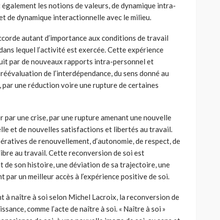
t également les notions de valeurs, de dynamique intra-
 et de dynamique interactionnelle avec le milieu.
ccorde autant d’importance aux conditions de travail
dans lequel l’activité est exercée. Cette expérience
duit par de nouveaux rapports intra-personnel et
e réévaluation de l’interdépendance, du sens donné au
e, par une réduction voire une rupture de certaines
 par une crise, par une rupture amenant une nouvelle
le et de nouvelles satisfactions et libertés au travail.
pératives de renouvellement, d’autonomie, de respect, de
libre au travail. Cette reconversion de soi est
e son histoire, une déviation de sa trajectoire, une
t par un meilleur accès à l’expérience positive de soi.
t à naître à soi selon Michel Lacroix, la reconversion de
sance, comme l’acte de naître à soi. « Naître à soi »