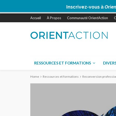
Inscrivez-vous à
Orien
Accueil
À Propos
Communauté OrientAction
C
RESSOURCES ET FORMATIONS
DIVER
Home
Ressources et formations
Reconversion profession