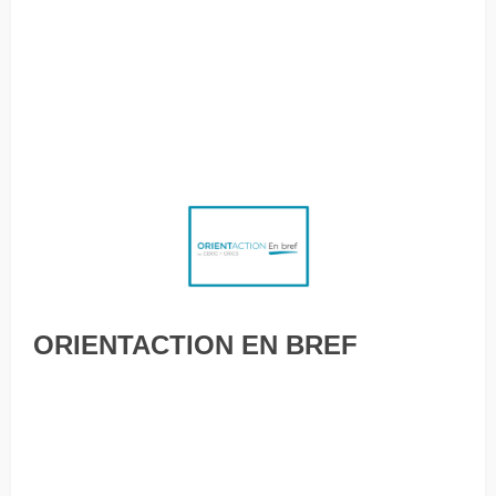
l’évaluation du Fonds pour l’innovation et l’accès à
l’apprentissage pour Catapulte Canada est maintenant
ouverte Dix métiers pour revenir en force après la crise
L’écart salarial hommes-femmes persiste, même avec une
formation universitaire
ORIENTACTION EN BREF