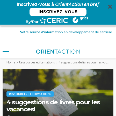
Inscrivez-vous à
OrientAction en bref
INSCRIVEZ-VOUS
Home
Ressources et formations
4 suggestions de livres pour les vacances!
RESSOURCES ET FORMATIONS
4 suggestions de livres pour les
vacances!