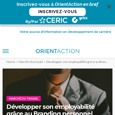
Inscrivez-vous à
OrientAction en bref
INSCRIVEZ-VOUS
Home
Marché du travail
Développer son employabilité grâce au Branding personnel
MARCHÉ DU TRAVAIL
Développer son employabilité
grâce au Branding personnel