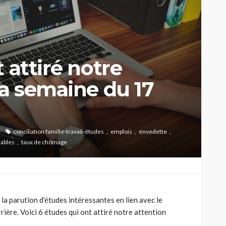
 attiré notre
la semaine du 17
t
conciliation famille-travail-études
emplois
envedette
nables
taux de chômage
la parution d’études intéressantes en lien avec le
ère. Voici 6 études qui ont attiré notre attention