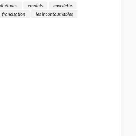
ail-études
emplois
envedette
francisation
les incontournables