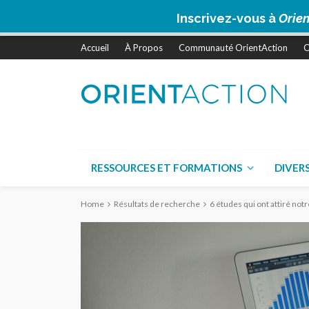
Inscrivez-vous à
Orien
Accueil
À Propos
Communauté OrientAction
C
RESSOURCES ET FORMATIONS
DIVER
Home
Résultats de recherche
6 études qui ont attiré not