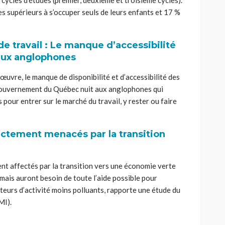
cycles d’études (premier, deuxième et troisième cycles).
es supérieurs à s’occuper seuls de leurs enfants et 17 %
de travail : Le manque d’accessibilité
aux anglophones
œuvre, le manque de disponibilité et d’accessibilité des
ouvernement du Québec nuit aux anglophones qui
 pour entrer sur le marché du travail, y rester ou faire
rectement menacés par la transition
ent affectés par la transition vers une économie verte
ais auront besoin de toute l’aide possible pour
cteurs d’activité moins polluants, rapporte une étude du
MI).