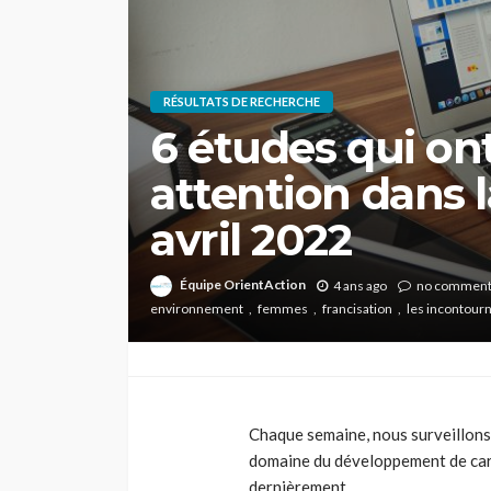
RÉSULTATS DE RECHERCHE
6 études qui ont
attention dans 
avril 2022
Équipe OrientAction
4 ans ago
no commen
environnement
femmes
francisation
les incontour
Chaque semaine, nous surveillons 
domaine du développement de carri
dernièrement.