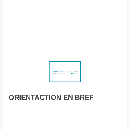
admissions en éducation à l’Université de l’Ontario
français L’épargne-retraite devient hors de portée pour les
jeunes adultes canadiens Mad skills : quelles sont ces
compétences « folles » qui séduisent les recruteurs? Les
femmes diplômées étaient plus susceptibles de recevoir la
PCU, selon une étude
ORIENTACTION EN BREF