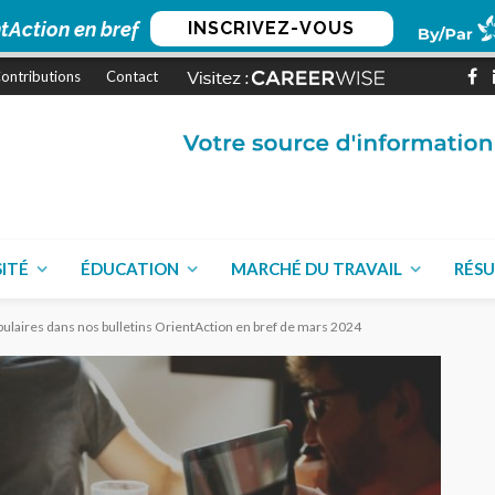
tAction en bref
INSCRIVEZ-VOUS
ontributions
Contact
SITÉ
ÉDUCATION
MARCHÉ DU TRAVAIL
RÉSU
populaires dans nos bulletins OrientAction en bref de mars 2024