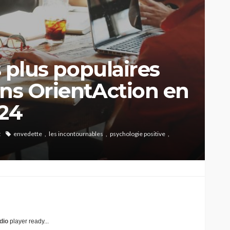
es plus populaires
ins OrientAction en
024
t
envedette
les incontournables
psychologie positive
dio
player ready...