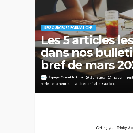
RESSOURCES ET FORMATIONS
Les 5 articles l
dans nos bullet
bref de mars 2
Équipe OrientAction
2 ans ago
no commen
règle des 5 heures
salaire familial au Québec
Getting your
Trinity Au