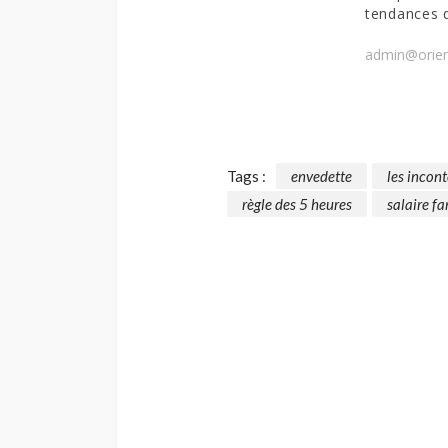
tendances 
admin@orien
Tags :
envedette
les incon
règle des 5 heures
salaire f