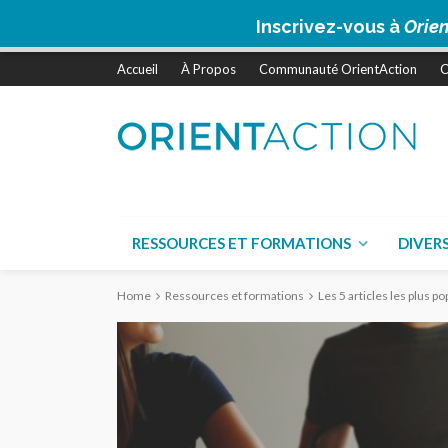
Inscrivez-vous à
Orien
Accueil
À Propos
Communauté OrientAction
C
RESSOURCES ET FORMATIONS
DIVER
Home
Ressources et formations
Les 5 articles les plus 