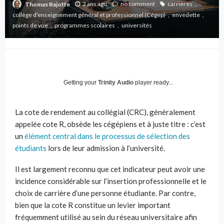
2 ans ago
no comment
carrières
Thomas Rajotte
collège d'enseignement général et professionnel (Cégep)
envedette
points de vue
programmes scolaires
universités
Getting your
Trinity Audio
player ready...
La cote de rendement au collégial (CRC), généralement
appelée cote R, obsède les cégépiens et à juste titre : c’est
un
élément central dans le processus de sélection des
étudiants
lors de leur admission à l’université.
Il est largement reconnu que cet indicateur peut avoir une
incidence considérable sur l’insertion professionnelle et le
choix de carrière d’une personne étudiante. Par contre,
bien que la cote R constitue un levier important
fréquemment utilisé au sein du réseau universitaire afin