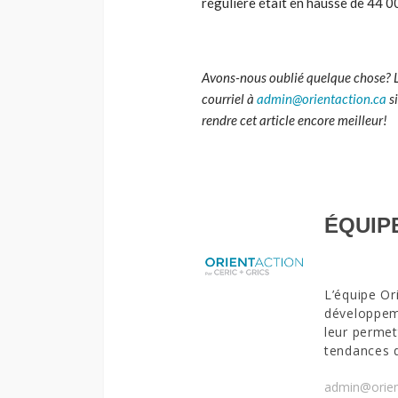
régulière était en hausse de 44 0
Avons-nous oublié quelque chose? 
courriel à
admin@orientaction.ca
si
rendre cet article encore meilleur!
ÉQUIP
L’équipe Or
développeme
leur permet
tendances 
admin@orien