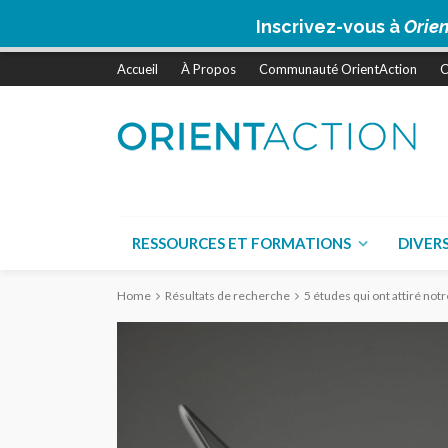
Inscrivez-vous à
Orien
Accueil
À Propos
Communauté OrientAction
C
RESSOURCES ET FORMATIONS
DIVER
Home
Résultats de recherche
5 études qui ont attiré not