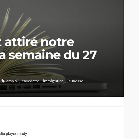
 attiré notre
la semaine du 27
emploi
envedette
immigration
jeunesse
dio
player ready...