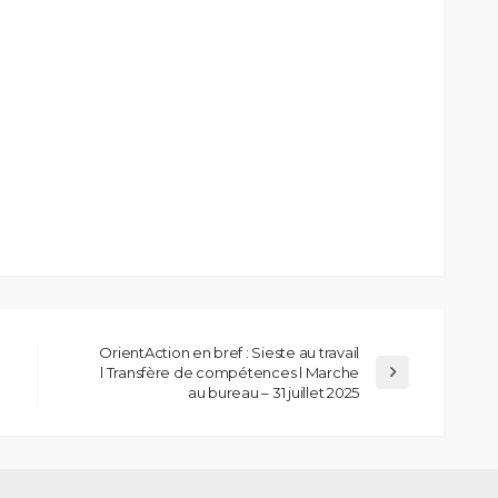
OrientAction en bref : Sieste au travail
l Transfère de compétences l Marche
au bureau – 31 juillet 2025