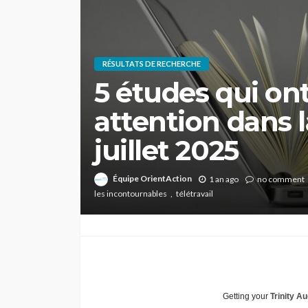
RÉSULTATS DE RECHERCHE
5 études qui ont
attention dans 
juillet 2025
Équipe OrientAction
1 an ago
no comment
les incontournables
télétravail
Getting your
Trinity Au