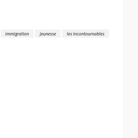
immigration
jeunesse
les incontournables