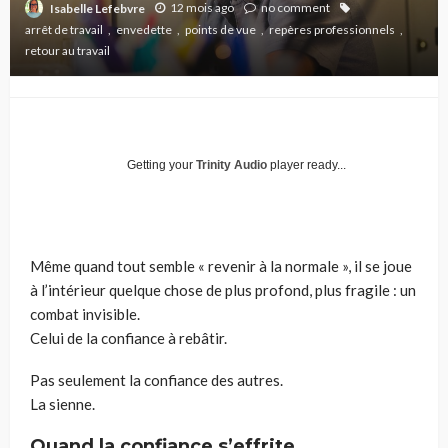
12 mois ago
no comment
Isabelle Lefebvre
arrêt de travail
envedette
points de vue
repères professionnels
retour au travail
Getting your
Trinity Audio
player ready...
Même quand tout semble « revenir à la normale », il se joue
à l’intérieur quelque chose de plus profond, plus fragile : un
combat invisible.
Celui de la confiance à rebâtir.
Pas seulement la confiance des autres.
La sienne.
Quand la confiance s’effrite