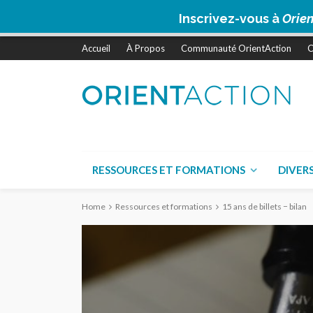
Inscrivez-vous à
Orien
Accueil
À Propos
Communauté OrientAction
C
RESSOURCES ET FORMATIONS
DIVER
Home
Ressources et formations
15 ans de billets − bilan