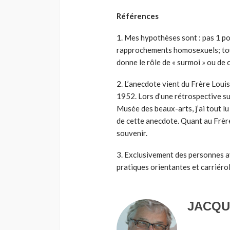
Références
1. Mes hypothèses sont : pas 1 po
rapprochements homosexuels; toujo
donne le rôle de « surmoi » ou de
2. L’anecdote vient du Frère Loui
1952. Lors d’une rétrospective s
Musée des beaux-arts, j’ai tout lu
de cette anecdote. Quant au Frère
souvenir.
3. Exclusivement des personnes aya
pratiques orientantes et carriéro
JACQU