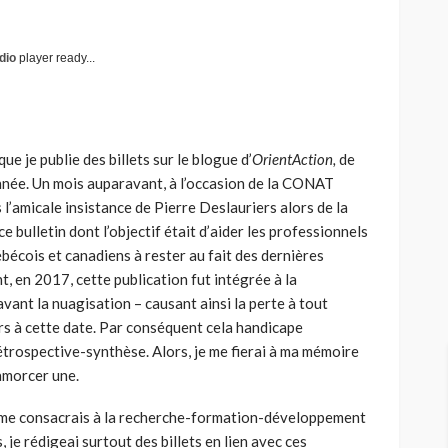
dio
player ready...
ue je publie des billets sur le blogue d’
OrientAction,
de
nnée. Un mois auparavant, à l’occasion de la CONAT
l’amicale insistance de Pierre Deslauriers alors de la
e bulletin dont l’objectif était d’aider les professionnels
écois et canadiens à rester au fait des dernières
, en 2017, cette publication fut intégrée à la
ant la nuagisation – causant ainsi la perte à tout
urs à cette date. Par conséquent cela handicape
trospective-synthèse. Alors, je me fierai à ma mémoire
amorcer une.
 me consacrais à la recherche-formation-développement
je rédigeai surtout des billets en lien avec ces