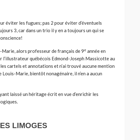
ur éviter les fugues; pas 2 pour éviter d’éventuels
urs 3, car dans un trio il y en a toujours un qui se
 conscience!
e
s-Marie, alors professeur de français de 9
année en
ur l’illustrateur québécois Edmond-Joseph Massicotte au
 les cartels et annotations et n’ai trouvé aucune mention
 Louis-Marie, bientôt nonagénaire, il n’en a aucun
nt laissé un héritage écrit en vue d’enrichir les
logiques.
ES LIMOGES