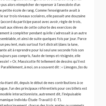
e pus alors m’empêcher de repenser à l’anecdote d’un
e petite école de rang. Comme l’enseignante avait à
e sur trois niveaux scolaires, elle passait une douzaine
(accord du participe passé avec avoir, règle de trois,
gnait aux élèves de cette cohorte des exercices de
ment à compléter pendant qu’elle s’adressait à un autre
emblable, et ainsi de suite quelques fois par jour. Parce
un peu lent, mais surtout fort distrait (dans la lune,
gnante ait à reprendre pour lui seul une seconde fois son
oujours pas compris, faute de temps et résignée, elle
essin! » Or, Massicotte fit tellement de dessins qu’il est
! Parallèlement, à moi, on a souvent dit : « Limoges,
fas
du
la étant dit, depuis le début de mes contributions à ce
ogue, l’un des principaux référentiels pour ces billets est
 modèle interactionniste, autrement dit, l’inépuisable
namique Individu-Étude-Travail (I-E-T).
taphoriquement, chacun des trois angles ou sommets