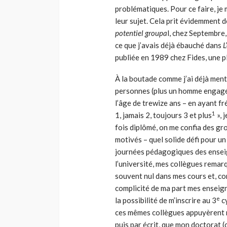
problématiques. Pour ce faire, je 
leur sujet. Cela prit évidemment 
potentiel groupa
l, chez Septembre
ce que j’avais déjà ébauché dans
L
publiée en 1989 chez Fides, une pl
À la boutade comme j’ai déjà men
personnes (plus un homme engagé p
l’âge de trewize ans – en ayant f
1
1, jamais 2, toujours 3 et plus
», 
fois diplômé, on me confia des gr
motivés – quel solide défi pour un
journées pédagogiques des ensei
l’université, mes collègues remarq
souvent nul dans mes cours et, 
complicité de ma part mes enseign
e
la possibilité de m’inscrire au 3
cy
ces mêmes collègues appuyèrent m
puis par écrit, que mon doctorat 