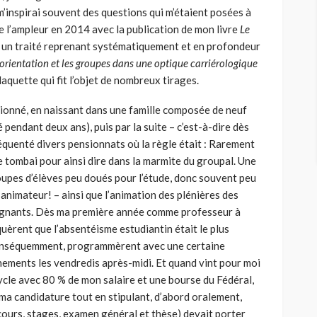
m’inspirai souvent des questions qui m’étaient posées à
de l’ampleur en 2014 avec la publication de mon livre
Le
, un traité reprenant systématiquement et en profondeur
’orientation et les groupes dans une optique carriérologique
aquette qui fit l’objet de nombreux tirages.
tionné, en naissant dans une famille composée de neuf
endant deux ans), puis par la suite – c’est-à-dire dès
réquenté divers pensionnats où la règle était : Rarement
je tombai pour ainsi dire dans la marmite du groupal. Une
oupes d’élèves peu doués pour l’étude, donc souvent peu
 animateur! – ainsi que l’animation des plénières des
gnants. Dès ma première année comme professeur à
uèrent que l’absentéisme estudiantin était le plus
conséquemment, programmèrent avec une certaine
ements les vendredis après-midi. Et quand vint pour moi
cle avec 80 % de mon salaire et une bourse du Fédéral,
a candidature tout en stipulant, d’abord oralement,
(cours, stages, examen général et thèse) devait porter