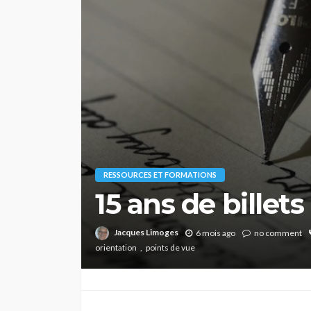
RESSOURCES ET FORMATIONS
15 ans de billets
Jacques Limoges
6 mois ago
no comment
orientation
points de vue