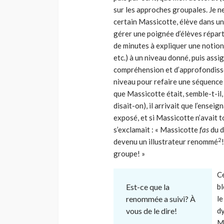
sur les approches groupales. Je n
certain Massicotte, élève dans un
gérer une poignée d’élèves réparti
de minutes à expliquer une notion 
etc.) à un niveau donné, puis assi
compréhension et d’approfondisse
niveau pour refaire une séquence s
que Massicotte était, semble-t-il, 
disait-on), il arrivait que l’ensei
exposé, et si Massicotte n’avait t
s’exclamait : « Massicotte
fas
du d
2
devenu un illustrateur renommé
groupe! »
Ce
Est-ce que la
bl
renommée a suivi? À
le
vous de le dire!
dy
Mé