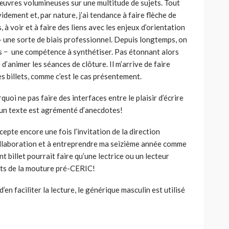
œuvres volumineuses sur une multitude de sujets. Tout
idement et, par nature, j’ai tendance à faire flèche de
, à voir et à faire des liens avec les enjeux d’orientation
 une sorte de biais professionnel. Depuis longtemps, on
rs − une compétence à synthétiser. Pas étonnant alors
’animer les séances de clôture. Il m’arrive de faire
 billets, comme c’est le cas présentement.
rquoi ne pas faire des interfaces entre le plaisir d’écrire
nd un texte est agrémenté d’anecdotes!
cepte encore une fois l’invitation de la direction
llaboration et à entreprendre ma seizième année comme
nt billet pourrait faire qu’une lectrice ou un lecteur
ets de la mouture pré-CERIC!
d’en faciliter la lecture, le générique masculin est utilisé