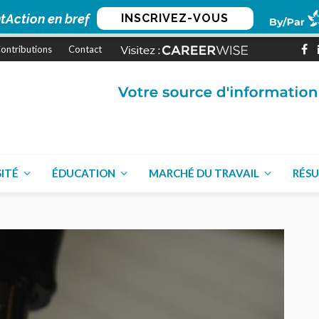
tAction en bref
INSCRIVEZ-VOUS
ontributions
Contact
SITÉ
ÉDUCATION
MARCHÉ DU TRAVAIL
RÉSU