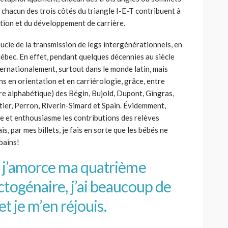
 chacun des trois côtés du triangle I-E-T contribuent à
ation et du développement de carrière.
oucie de la transmission de legs intergénérationnels, en
uébec. En effet, pendant quelques décennies au siècle
ternationalement, surtout dans le monde latin, mais
s en orientation et en carriérologie, grâce, entre
dre alphabétique) des Bégin, Bujold, Dupont, Gingras,
ier, Perron, Riverin-Simard et Spain. Évidemment,
re et enthousiasme les contributions des relèves
is, par mes billets, je fais en sorte que les bébés ne
 bains!
 j’amorce ma quatrième
ogénaire, j’ai beaucoup de
et je m’en réjouis.