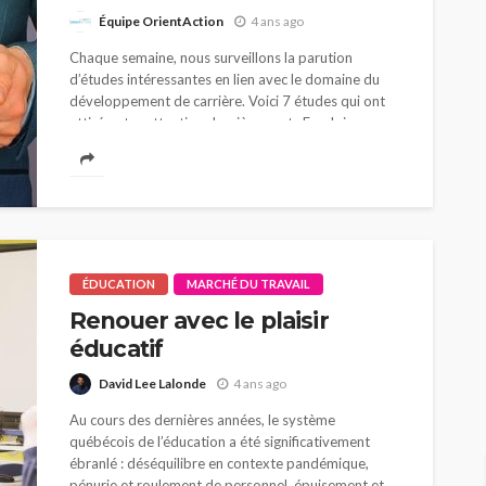
Équipe OrientAction
4 ans ago
Chaque semaine, nous surveillons la parution
d’études intéressantes en lien avec le domaine du
développement de carrière. Voici 7 études qui ont
attiré notre attention dernièrement. Emploi,
rémunération et heures...
ÉDUCATION
MARCHÉ DU TRAVAIL
Renouer avec le plaisir
éducatif
David Lee Lalonde
4 ans ago
Au cours des dernières années, le système
québécois de l’éducation a été significativement
ébranlé : déséquilibre en contexte pandémique,
pénurie et roulement de personnel, épuisement et