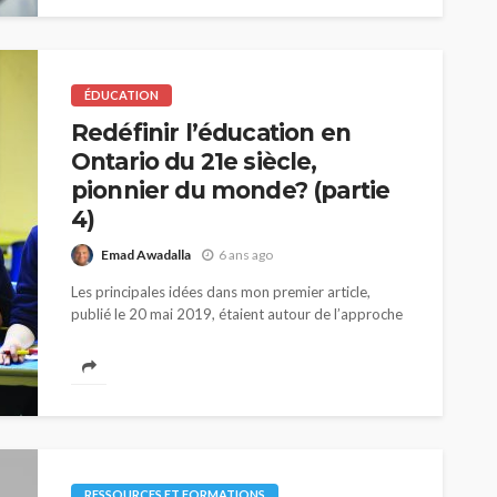
ÉDUCATION
Redéfinir l’éducation en
Ontario du 21e siècle,
pionnier du monde? (partie
4)
Emad Awadalla
6 ans ago
Les principales idées dans mon premier article,
publié le 20 mai 2019, étaient autour de l’approche
holistique de l’éducation, celle qui : Fait une
distinction claire entre l’instruction d’un curriculum
et l’éducation...
RESSOURCES ET FORMATIONS