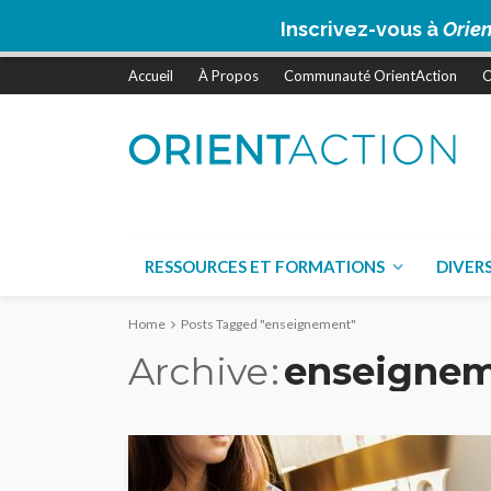
Inscrivez-vous à
Orien
Accueil
À Propos
Communauté OrientAction
C
RESSOURCES ET FORMATIONS
DIVER
Home
Posts Tagged "enseignement"
Archive
enseigne